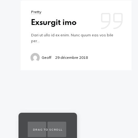
Pretty
Exsurgit imo
Dari ut ullo id ex enim. Nunc quum eas vos bile
per…
Geoff
29 décembre 2018
DRAG TO SCROLL